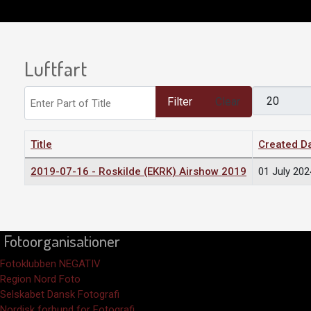
Luftfart
Enter Part of Title
Display #
Filter
Clear
Title
Created D
2019-07-16 - Roskilde (EKRK) Airshow 2019
01 July 202
Fotoorganisationer
Fotoklubben NEGATIV
Region Nord Foto
Selskabet Dansk Fotografi
Nordisk forbund for Fotografi