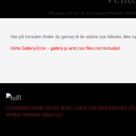
Min plan er at vise en stor mængde af billeder som 
Her på forsiden finder du genvej til de sidste nye billeder, ikke
Unite Gallery Error - gallery js and css files not included
Fotoklubben havde fået en aftale i stand med Bane Danmark i Roski
detaljer, maskiner udsnit osv.