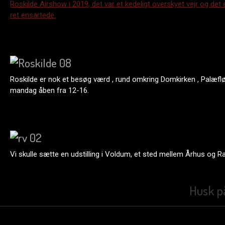
Roskilde Airshow i 2019, det var et kedeligt overskyet vejr og det e
ret ensartede.
Roskilde er nok et besøg værd , rund omkring Domkirken , Palæfløj
mandag åben fra 12-16.
Vi skulle sætte en udstilling i Voldum, et sted mellem Århus og Ra
Husk på