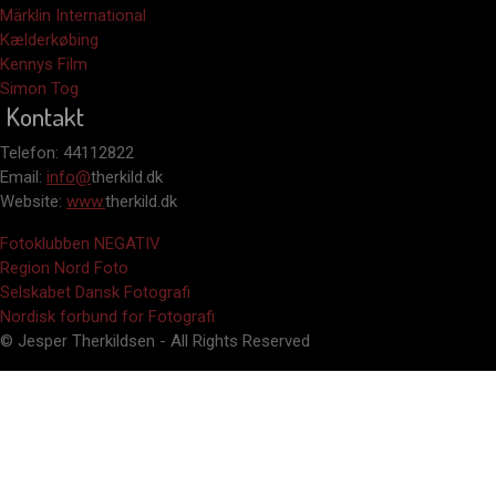
Märklin International
Kælderkøbing
Kennys Film
Simon Tog
Kontakt
Telefon: 44112822
Email:
info@
therkild.dk
Website:
www.
therkild.dk
Fotoklubben NEGATIV
Region Nord Foto
Selskabet Dansk Fotografi
Nordisk forbund for Fotografi
© Jesper Therkildsen - All Rights Reserved