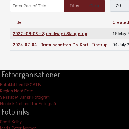
Enter Part of Title
Display #
Filter
Clear
Title
Created
2022 -08-03 - Speedway i Slangerup
15 May 
2024-07-04 - Træningsaften Go-Kart i Tirstrup
04 July 
Fotoorganisationer
Fotoklubben NEGATIV
Region Nord Foto
Selskabet Dansk Fotografi
Nordisk forbund for Fotografi
Fotolinks
Scott Kelby
Mads Peter Iversen