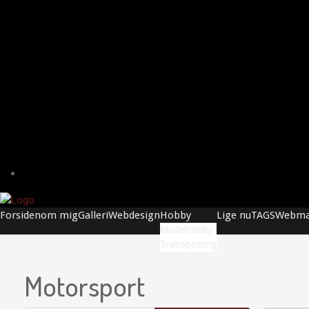
Forsiden
om mig
Galleri
Webdesign
Hobby
Lige nu
TAGS
Webma
Modelhobby
Trainspotting
Motorsport